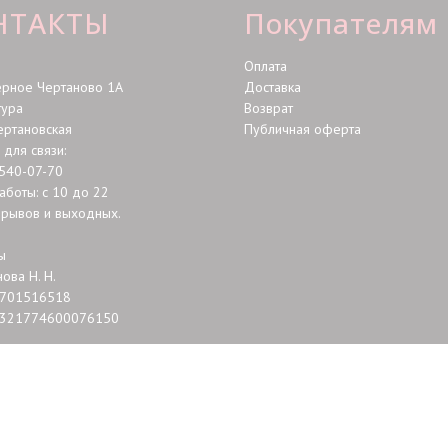
НТАКТЫ
Покупателям
Оплата
ерное Чертаново 1А
Доставка
тура
Возврат
ертановская
Публичная оферта
для связи:
 540-07-70
аботы: с 10 до 22
ерывов и выходных.
ы
ова Н. Н.
701516518
321774600076150