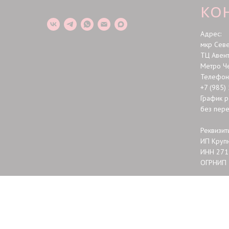
КО
Адрес:
мкр Сев
ТЦ Авен
Метро Ч
Телефон 
+7 (985)
График р
без пер
Реквизит
ИП Крупн
ИНН 271
ОГРНИП 