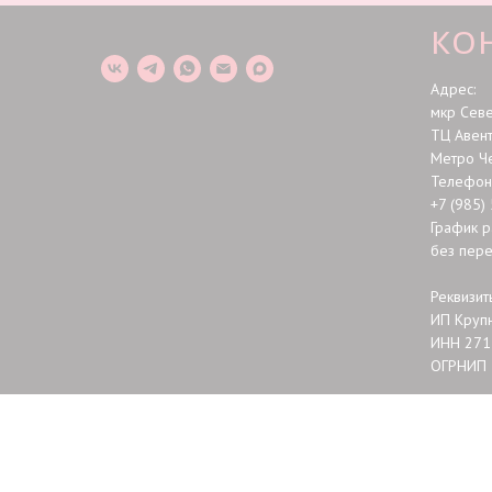
КО
Адрес:
мкр Сев
ТЦ Авен
Метро Ч
Телефон 
+7 (985)
График р
без пер
Реквизит
ИП Крупн
ИНН 271
ОГРНИП 