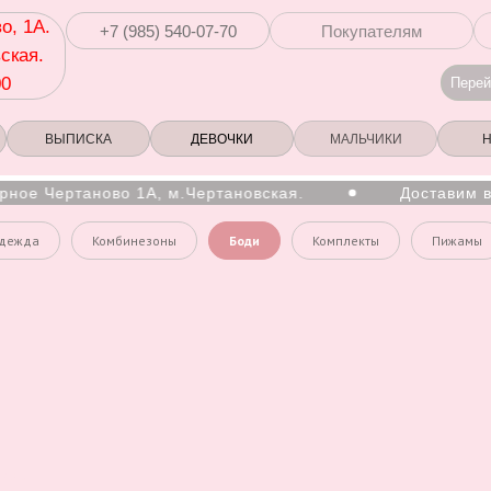
о, 1А.
+7 (985) 540-07-70
Покупателям
ская.
00
Перей
ВЫПИСКА
ДЕВОЧКИ
МАЛЬЧИКИ
ное Чертаново 1А, м.Чертановская.
Доставим в 
одежда
Комбинезоны
Боди
Комплекты
Пижамы
ков