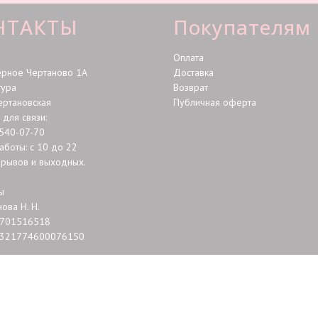
НТАКТЫ
Покупателям
Оплата
ерное Чертаново 1А
Доставка
тура
Возврат
ертановская
Публичная оферта
для связи:
 540-07-70
аботы: с 10 до 22
ерывов и выходных.
ы
ова Н. Н.
701516518
321774600076150