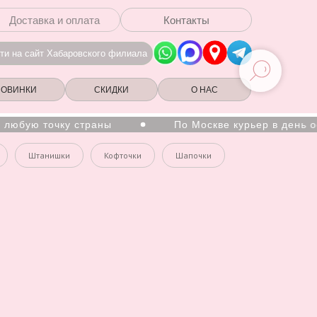
Доставка и оплата
Контакты
ти на сайт Хабаровского филиала
НОВИНКИ
СКИДКИ
О НАС
любую точку страны
По Москве курьер в день оф
Штанишки
Кофточки
Шапочки