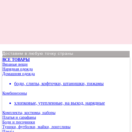
Доставим в любую точку страны
ВСЕ ТОВАРЫ
По Москве курьер в день оформления заказа
Вязаные вещи
Нарядная одежда
Вы на сайте Московского филиала
Домашняя одежда
-5% на первый заказ (товар на скидках не участвует в
боди, слипы, кофточки, штанишки, пижамы
акции)
Комбинезоны
Адрес: г.Москва, мкр Северное Чертаново 1А,
м.Чертановская.
хлопковые, утепленные, на выход, нарядные
Комплекты, костюмы, наборы
Платья и сарафаны
Боди и песочники
Туники, футболки, майки, лонгсливы
Пледы