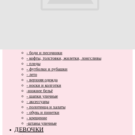
ВЫПИСКА
НОВИНКИ
МАЛЬЧИКИ
- весь ассортимент
- нарядная одежда
- вязаные вещи
- домашняя одежда
- комбинезоны хлопковые и утепленные
- комплекты и костюмы
- боди и песочники
- кофты, толстовки, жилетки, лонгсливы
- пледы
- футболки и рубашки
- лето
- верхняя одежда
- носки и колготки
-нижнее бельё
- шапки уличные
- аксессуары
- полотенца и халаты
- обувь и пинетки
- крещение
-штаны уличные
ДЕВОЧКИ