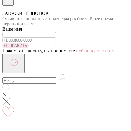
По Москве курьер в день оформления заказа
Вы на сайте Московского филиала
ЗАКАЖИТЕ ЗВОНОК
Оставьте свои данные, и менеджер в ближайшее время
-5% на первый заказ (товар на скидках не участвует в
перезвонит вам.
акции)
Ваше имя
Адрес: г.Москва, мкр Северное Чертаново 1А,
м.Чертановская.
ОТПРАВИТЬ
Нажимая на кнопку, вы принимаете
публичную оферту
.