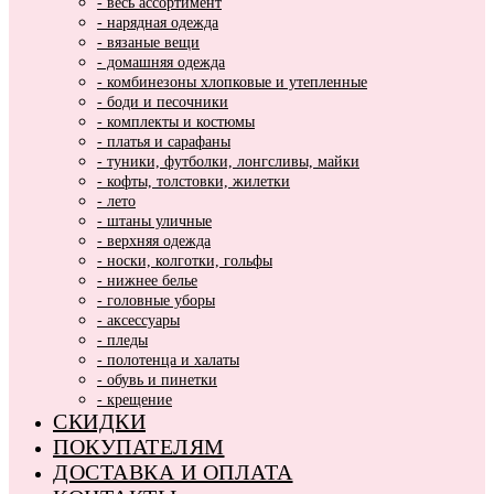
- весь ассортимент
- нарядная одежда
- вязаные вещи
- домашняя одежда
- комбинезоны хлопковые и утепленные
- боди и песочники
- комплекты и костюмы
- платья и сарафаны
- туники, футболки, лонгсливы, майки
- кофты, толстовки, жилетки
- лето
- штаны уличные
- верхняя одежда
- носки, колготки, гольфы
- нижнее белье
- головные уборы
- аксессуары
- пледы
- полотенца и халаты
- обувь и пинетки
- крещение
СКИДКИ
ПОКУПАТЕЛЯМ
ДОСТАВКА И ОПЛАТА