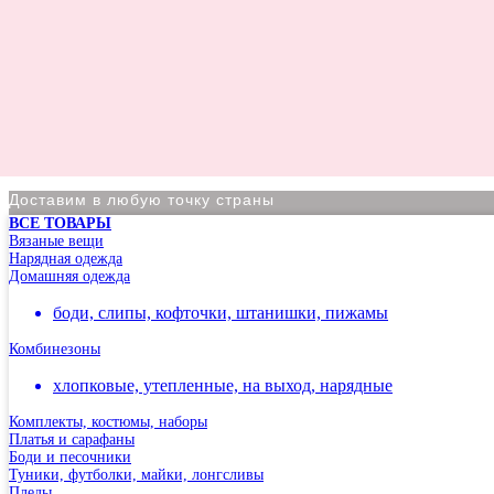
Доставим в любую точку страны
ВСЕ ТОВАРЫ
По Москве курьер в день оформления заказа
Вязаные вещи
Нарядная одежда
Вы на сайте Московского филиала
Домашняя одежда
-5% на первый заказ (товар на скидках не участвует в акц
боди, слипы, кофточки, штанишки, пижамы
Адрес: г.Москва, мкр Северное Чертаново 1А, м.Чертанов
Комбинезоны
хлопковые, утепленные, на выход, нарядные
Комплекты, костюмы, наборы
Платья и сарафаны
Боди и песочники
Туники, футболки, майки, лонгсливы
Пледы