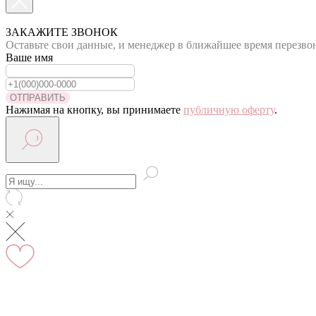
По Москве курьер в день оформления заказа
Вы на сайте Московского филиала
ЗАКАЖИТЕ ЗВОНОК
Оставьте свои данные, и менеджер в ближайшее время перезво
-5% на первый заказ (товар на скидках не участвует в акц
Ваше имя
Адрес: г.Москва, мкр Северное Чертаново 1А, м.Чертанов
ОТПРАВИТЬ
Нажимая на кнопку, вы принимаете
публичную оферту
.