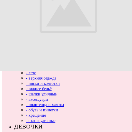
ВЫПИСКА
НОВИНКИ
МАЛЬЧИКИ
- весь ассортимент
- нарядная одежда
- вязаные вещи
- домашняя одежда
- комбинезоны хлопковые и утепленные
- комплекты и костюмы
- боди и песочники
- кофты, толстовки, жилетки, лонгсливы
- пледы
- футболки и рубашки
- лето
- верхняя одежда
- носки и колготки
-нижнее бельё
- шапки уличные
- аксессуары
- полотенца и халаты
- обувь и пинетки
- крещение
-штаны уличные
ДЕВОЧКИ