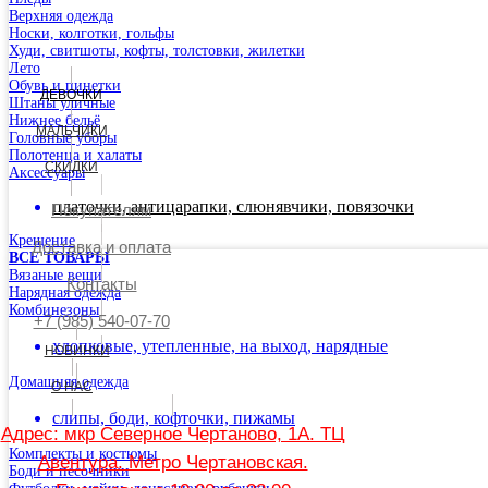
Верхняя одежда
Носки, колготки, гольфы
Худи, свитшоты, кофты, толстовки, жилетки
Лето
Обувь и пинетки
ДЕВОЧКИ
Штаны уличные
Нижнее бельё
МАЛЬЧИКИ
Головные уборы
Полотенца и халаты
СКИДКИ
Аксессуары
платочки, антицарапки, слюнявчики, повязочки
Покупателям
Крещение
Доставка и оплата
ВСЕ ТОВАРЫ
Вязаные вещи
Контакты
Нарядная одежда
Комбинезоны
+7 (985) 540-07-70
хлопковые, утепленные, на выход, нарядные
НОВИНКИ
Домашняя одежда
О НАС
слипы, боди, кофточки, пижамы
Адрес: мкр Северное Чертаново, 1А. ТЦ
Комплекты и костюмы
Авентура. Метро Чертановская.
Боди и песочники