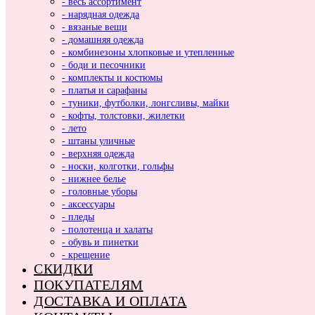
- весь ассортимент
- нарядная одежда
- вязаные вещи
- домашняя одежда
- комбинезоны хлопковые и утепленные
- боди и песочники
- комплекты и костюмы
- платья и сарафаны
- туники, футболки, лонгсливы, майки
- кофты, толстовки, жилетки
- лето
- штаны уличные
- верхняя одежда
- носки, колготки, гольфы
- нижнее белье
- головные уборы
- аксессуары
- пледы
- полотенца и халаты
- обувь и пинетки
- крещение
СКИДКИ
ПОКУПАТЕЛЯМ
ДОСТАВКА И ОПЛАТА