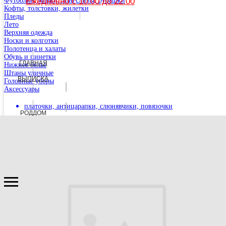
Футболки, майки, лонгсливы, рубашки
Ежедневно с 10.00 до 22.00
Кофты, толстовки, жилетки
Пледы
Лето
Верхняя одежда
Носки и колготки
Полотенца и халаты
Обувь и пинетки
ГЛАВНАЯ
Нижнее бельё
Штаны уличные
ВЫПИСКА
Головные уборы
Аксессуары
Перейти на сайт Хабаровского филиала
платочки, антицарапки, слюнявчики, повязочки
РОДДОМ
Крещение
ГЛАВНАЯ
РОДДОМ