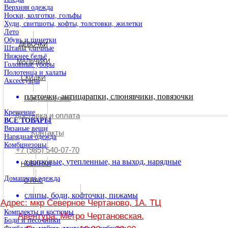
Верхняя одежда
Носки, колготки, гольфы
Худи, свитшоты, кофты, толстовки, жилетки
Лето
Обувь и пинетки
ДЕВОЧКИ
Штаны уличные
Нижнее бельё
МАЛЬЧИКИ
Головные уборы
Полотенца и халаты
СКИДКИ
Аксессуары
платочки, антицарапки, слюнявчики, повязочки
Покупателям
Крещение
Доставка и оплата
ВСЕ ТОВАРЫ
Вязаные вещи
Контакты
Нарядная одежда
Комбинезоны
+7 (985) 540-07-70
хлопковые, утепленные, на выход, нарядные
НОВИНКИ
Домашняя одежда
О НАС
слипы, боди, кофточки, пижамы
Адрес: мкр Северное Чертаново, 1А. ТЦ
Комплекты и костюмы
Авентура. Метро Чертановская.
Боди и песочники