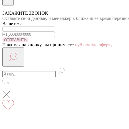
По Москве курьер в день оформления заказа
Вы на сайте Московского филиала
ЗАКАЖИТЕ ЗВОНОК
Оставьте свои данные, и менеджер в ближайшее время перезво
-5% на первый заказ (товар на скидках не участвует в акц
Ваше имя
Адрес: г.Москва, мкр Северное Чертаново 1А, м.Чертанов
ОТПРАВИТЬ
Нажимая на кнопку, вы принимаете
публичную оферту
.