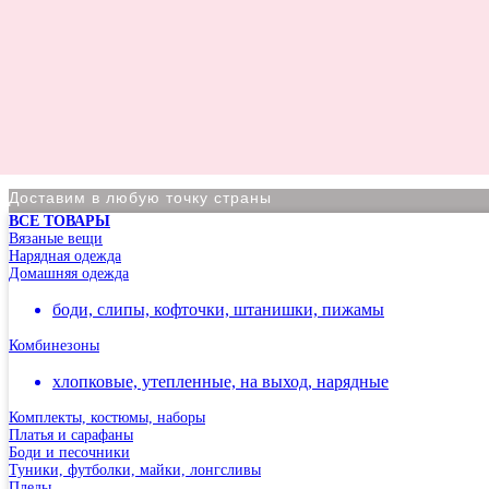
Доставим в любую точку страны
ВСЕ ТОВАРЫ
По Москве курьер в день оформления заказа
Вязаные вещи
Нарядная одежда
Вы на сайте Московского филиала
Домашняя одежда
-5% на первый заказ (товар на скидках не участвует в акц
боди, слипы, кофточки, штанишки, пижамы
Адрес: г.Москва, мкр Северное Чертаново 1А, м.Чертанов
Комбинезоны
хлопковые, утепленные, на выход, нарядные
Комплекты, костюмы, наборы
Платья и сарафаны
Боди и песочники
Туники, футболки, майки, лонгсливы
Пледы