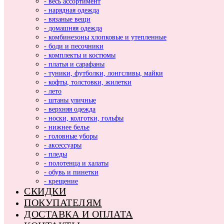
- весь ассортимент
- нарядная одежда
- вязаные вещи
- домашняя одежда
- комбинезоны хлопковые и утепленные
- боди и песочники
- комплекты и костюмы
- платья и сарафаны
- туники, футболки, лонгсливы, майки
- кофты, толстовки, жилетки
- лето
- штаны уличные
- верхняя одежда
- носки, колготки, гольфы
- нижнее белье
- головные уборы
- аксессуары
- пледы
- полотенца и халаты
- обувь и пинетки
- крещение
СКИДКИ
ПОКУПАТЕЛЯМ
ДОСТАВКА И ОПЛАТА