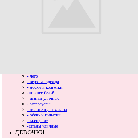
ВЫПИСКА
НОВИНКИ
МАЛЬЧИКИ
- весь ассортимент
- нарядная одежда
- вязаные вещи
- домашняя одежда
- комбинезоны хлопковые и утепленные
- комплекты и костюмы
- боди и песочники
- кофты, толстовки, жилетки, лонгсливы
- пледы
- футболки и рубашки
- лето
- верхняя одежда
- носки и колготки
-нижнее бельё
- шапки уличные
- аксессуары
- полотенца и халаты
- обувь и пинетки
- крещение
-штаны уличные
ДЕВОЧКИ