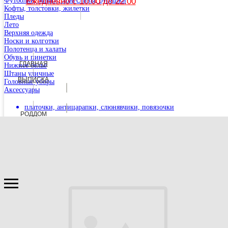
Футболки, майки, лонгсливы, рубашки
Ежедневно с 10.00 до 22.00
Кофты, толстовки, жилетки
Пледы
Лето
Верхняя одежда
Носки и колготки
Полотенца и халаты
Обувь и пинетки
ГЛАВНАЯ
Нижнее бельё
Штаны уличные
ВЫПИСКА
Головные уборы
Аксессуары
Перейти на сайт Хабаровского филиала
платочки, антицарапки, слюнявчики, повязочки
РОДДОМ
Крещение
ГЛАВНАЯ
РОДДОМ