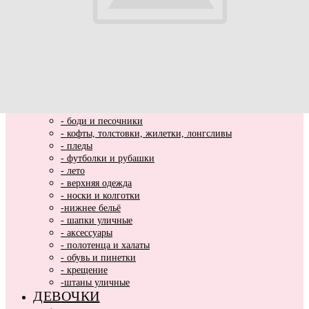
ВЫПИСКА
НОВИНКИ
МАЛЬЧИКИ
- весь ассортимент
- нарядная одежда
- вязаные вещи
- домашняя одежда
- комбинезоны хлопковые и утепленные
- комплекты и костюмы
- боди и песочники
- кофты, толстовки, жилетки, лонгсливы
- пледы
- футболки и рубашки
- лето
- верхняя одежда
- носки и колготки
-нижнее бельё
- шапки уличные
- аксессуары
- полотенца и халаты
- обувь и пинетки
- крещение
-штаны уличные
ДЕВОЧКИ