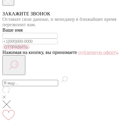
По Москве курьер в день оформления заказа
Вы на сайте Московского филиала
ЗАКАЖИТЕ ЗВОНОК
Оставьте свои данные, и менеджер в ближайшее время
-5% на первый заказ (товар на скидках не участвует в
перезвонит вам.
акции)
Ваше имя
Адрес: г.Москва, мкр Северное Чертаново 1А,
м.Чертановская.
ОТПРАВИТЬ
Нажимая на кнопку, вы принимаете
публичную оферту
.