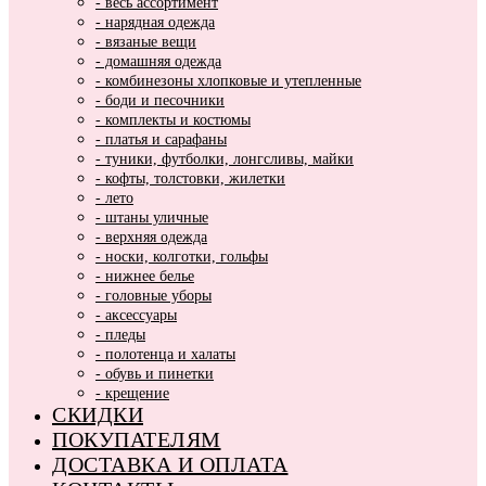
- весь ассортимент
- нарядная одежда
- вязаные вещи
- домашняя одежда
- комбинезоны хлопковые и утепленные
- боди и песочники
- комплекты и костюмы
- платья и сарафаны
- туники, футболки, лонгсливы, майки
- кофты, толстовки, жилетки
- лето
- штаны уличные
- верхняя одежда
- носки, колготки, гольфы
- нижнее белье
- головные уборы
- аксессуары
- пледы
- полотенца и халаты
- обувь и пинетки
- крещение
СКИДКИ
ПОКУПАТЕЛЯМ
ДОСТАВКА И ОПЛАТА