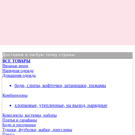
Доставим в любую точку страны
ВСЕ ТОВАРЫ
По Москве курьер в день оформления заказа
Вязаные вещи
Нарядная одежда
Вы на сайте Московского филиала
Домашняя одежда
-5% на первый заказ (товар на скидках не участвует в
боди, слипы, кофточки, штанишки, пижамы
акции)
Комбинезоны
Адрес: г.Москва, мкр Северное Чертаново 1А,
м.Чертановская.
хлопковые, утепленные, на выход, нарядные
Комплекты, костюмы, наборы
Платья и сарафаны
Боди и песочники
Туники, футболки, майки, лонгсливы
Пледы