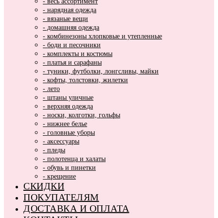
- весь ассортимент
- нарядная одежда
- вязаные вещи
- домашняя одежда
- комбинезоны хлопковые и утепленные
- боди и песочники
- комплекты и костюмы
- платья и сарафаны
- туники, футболки, лонгсливы, майки
- кофты, толстовки, жилетки
- лето
- штаны уличные
- верхняя одежда
- носки, колготки, гольфы
- нижнее белье
- головные уборы
- аксессуары
- пледы
- полотенца и халаты
- обувь и пинетки
- крещение
СКИДКИ
ПОКУПАТЕЛЯМ
ДОСТАВКА И ОПЛАТА