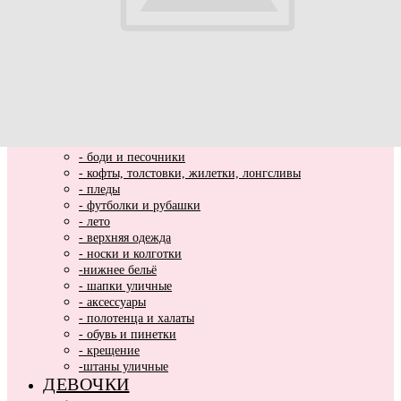
ВЫПИСКА
НОВИНКИ
МАЛЬЧИКИ
- весь ассортимент
- нарядная одежда
- вязаные вещи
- домашняя одежда
- комбинезоны хлопковые и утепленные
- комплекты и костюмы
- боди и песочники
- кофты, толстовки, жилетки, лонгсливы
- пледы
- футболки и рубашки
- лето
- верхняя одежда
- носки и колготки
-нижнее бельё
- шапки уличные
- аксессуары
- полотенца и халаты
- обувь и пинетки
- крещение
-штаны уличные
ДЕВОЧКИ