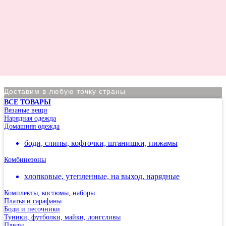
Доставим в любую точку страны
ВСЕ ТОВАРЫ
По Москве курьер в день оформления заказа
Вязаные вещи
Нарядная одежда
Вы на сайте Московского филиала
Домашняя одежда
-5% на первый заказ (товар на скидках не участвует в
боди, слипы, кофточки, штанишки, пижамы
акции)
Комбинезоны
Адрес: г.Москва, мкр Северное Чертаново 1А,
м.Чертановская.
хлопковые, утепленные, на выход, нарядные
Комплекты, костюмы, наборы
Платья и сарафаны
Боди и песочники
Туники, футболки, майки, лонгсливы
Пледы