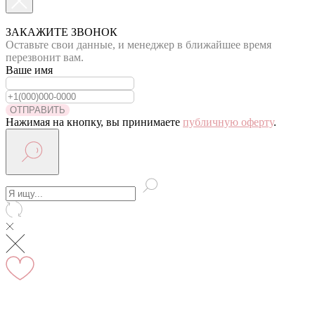
По Москве курьер в день оформления заказа
Вы на сайте Московского филиала
ЗАКАЖИТЕ ЗВОНОК
Оставьте свои данные, и менеджер в ближайшее время
-5% на первый заказ (товар на скидках не участвует в
перезвонит вам.
акции)
Ваше имя
Адрес: г.Москва, мкр Северное Чертаново 1А,
м.Чертановская.
ОТПРАВИТЬ
Нажимая на кнопку, вы принимаете
публичную оферту
.