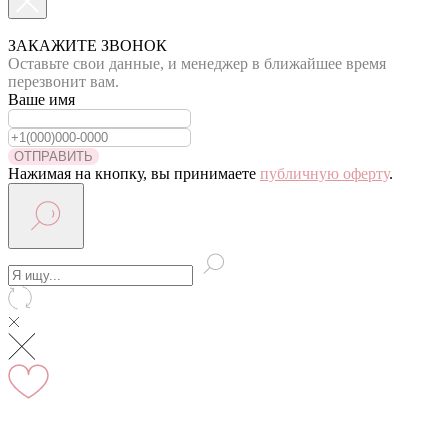
По Москве курьер в день оформления заказа
Вы на сайте Московского филиала
ЗАКАЖИТЕ ЗВОНОК
Оставьте свои данные, и менеджер в ближайшее время
-5% на первый заказ (товар на скидках не участвует в
перезвонит вам.
акции)
Ваше имя
Адрес: г.Москва, мкр Северное Чертаново 1А,
м.Чертановская.
ОТПРАВИТЬ
Нажимая на кнопку, вы принимаете
публичную оферту
.