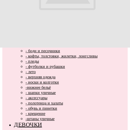
ВЫПИСКА
НОВИНКИ
МАЛЬЧИКИ
- весь ассортимент
- нарядная одежда
- вязаные вещи
- домашняя одежда
- комбинезоны хлопковые и утепленные
- комплекты и костюмы
- боди и песочники
- кофты, толстовки, жилетки, лонгсливы
- пледы
- футболки и рубашки
- лето
- верхняя одежда
- носки и колготки
-нижнее бельё
- шапки уличные
- аксессуары
- полотенца и халаты
- обувь и пинетки
- крещение
-штаны уличные
ДЕВОЧКИ