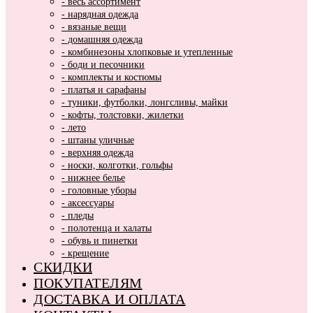
- весь ассортимент
- нарядная одежда
- вязаные вещи
- домашняя одежда
- комбинезоны хлопковые и утепленные
- боди и песочники
- комплекты и костюмы
- платья и сарафаны
- туники, футболки, лонгсливы, майки
- кофты, толстовки, жилетки
- лето
- штаны уличные
- верхняя одежда
- носки, колготки, гольфы
- нижнее белье
- головные уборы
- аксессуары
- пледы
- полотенца и халаты
- обувь и пинетки
- крещение
СКИДКИ
ПОКУПАТЕЛЯМ
ДОСТАВКА И ОПЛАТА