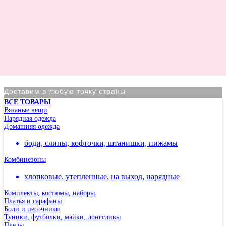
Доставим в любую точку страны
ВСЕ ТОВАРЫ
По Москве курьер в день оформления заказа
Вязаные вещи
Нарядная одежда
Вы на сайте Московского филиала
Домашняя одежда
-5% на первый заказ (товар на скидках не участвует в
боди, слипы, кофточки, штанишки, пижамы
акции)
Комбинезоны
Адрес: г.Москва, мкр Северное Чертаново 1А,
м.Чертановская.
хлопковые, утепленные, на выход, нарядные
Комплекты, костюмы, наборы
Платья и сарафаны
Боди и песочники
Туники, футболки, майки, лонгсливы
Пледы