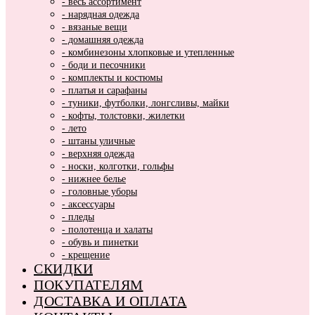
- весь ассортимент
- нарядная одежда
- вязаные вещи
- домашняя одежда
- комбинезоны хлопковые и утепленные
- боди и песочники
- комплекты и костюмы
- платья и сарафаны
- туники, футболки, лонгсливы, майки
- кофты, толстовки, жилетки
- лето
- штаны уличные
- верхняя одежда
- носки, колготки, гольфы
- нижнее белье
- головные уборы
- аксессуары
- пледы
- полотенца и халаты
- обувь и пинетки
- крещение
СКИДКИ
ПОКУПАТЕЛЯМ
ДОСТАВКА И ОПЛАТА