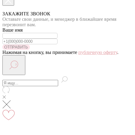
По Москве курьер в день оформления заказа
Вы на сайте Московского филиала
ЗАКАЖИТЕ ЗВОНОК
Оставьте свои данные, и менеджер в ближайшее время
-5% на первый заказ (товар на скидках не участвует в
перезвонит вам.
акции)
Ваше имя
Адрес: г.Москва, мкр Северное Чертаново 1А,
м.Чертановская.
ОТПРАВИТЬ
Нажимая на кнопку, вы принимаете
публичную оферту
.