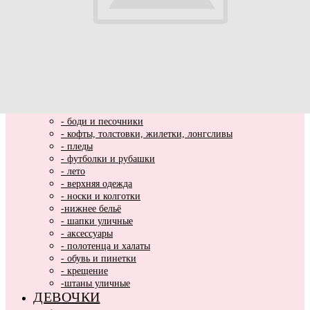
ВЫПИСКА
НОВИНКИ
МАЛЬЧИКИ
- весь ассортимент
- нарядная одежда
- вязаные вещи
- домашняя одежда
- комбинезоны хлопковые и утепленные
- комплекты и костюмы
- боди и песочники
- кофты, толстовки, жилетки, лонгсливы
- пледы
- футболки и рубашки
- лето
- верхняя одежда
- носки и колготки
-нижнее бельё
- шапки уличные
- аксессуары
- полотенца и халаты
- обувь и пинетки
- крещение
-штаны уличные
ДЕВОЧКИ