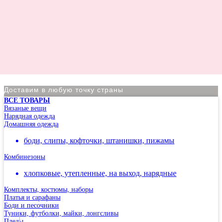
Доставим в любую точку страны
ВСЕ ТОВАРЫ
По Москве курьер в день оформления заказа
Вязаные вещи
Нарядная одежда
Вы на сайте Московского филиала
Домашняя одежда
-5% на первый заказ (товар на скидках не участвует в
боди, слипы, кофточки, штанишки, пижамы
акции)
Комбинезоны
Адрес: г.Москва, мкр Северное Чертаново 1А,
м.Чертановская.
хлопковые, утепленные, на выход, нарядные
Комплекты, костюмы, наборы
Платья и сарафаны
Боди и песочники
Туники, футболки, майки, лонгсливы
Пледы