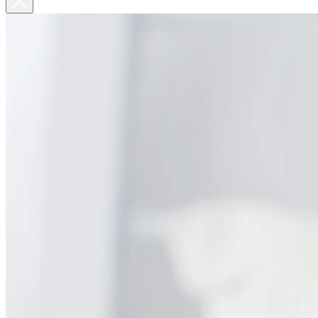
По Москве курьер в день оформления заказа
Вы на сайте Московского филиала
-5% на первый заказ (товар на скидках не участвует в
акции)
Адрес: г.Москва, мкр Северное Чертаново 1А,
м.Чертановская.