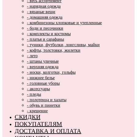
- весь ассортимент
- нарядная одежда
- вязаные вещи
- домашняя одежда
- комбинезоны хлопковые и утепленные
- боди и песочники
- комплекты и костюмы
- платья и сарафаны
- туники, футболки, лонгсливы, майки
- кофты, толстовки, жилетки
- лето
- штаны уличные
- верхняя одежда
- носки, колготки, гольфы
- нижнее белье
- головные уборы
- аксессуары
- пледы
- полотенца и халаты
- обувь и пинетки
- крещение
СКИДКИ
ПОКУПАТЕЛЯМ
ДОСТАВКА И ОПЛАТА