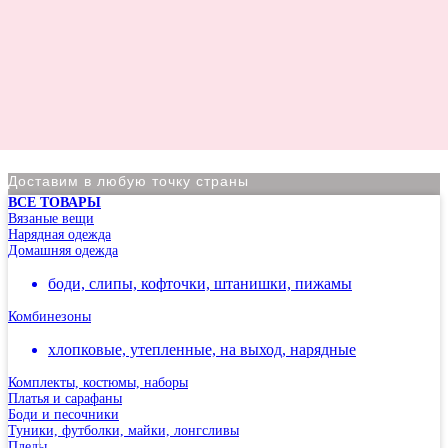
Доставим в любую точку страны
ВСЕ ТОВАРЫ
По Москве курьер в день оформления заказа
Вязаные вещи
Нарядная одежда
Вы на сайте Московского филиала
Домашняя одежда
-5% на первый заказ (товар на скидках не участвует в
боди, слипы, кофточки, штанишки, пижамы
акции)
Комбинезоны
Адрес: г.Москва, мкр Северное Чертаново 1А,
м.Чертановская.
хлопковые, утепленные, на выход, нарядные
Комплекты, костюмы, наборы
Платья и сарафаны
Боди и песочники
Туники, футболки, майки, лонгсливы
Пледы