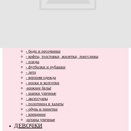
ВЫПИСКА
НОВИНКИ
МАЛЬЧИКИ
- весь ассортимент
- нарядная одежда
- вязаные вещи
- домашняя одежда
- комбинезоны хлопковые и утепленные
- комплекты и костюмы
- боди и песочники
- кофты, толстовки, жилетки, лонгсливы
- пледы
- футболки и рубашки
- лето
- верхняя одежда
- носки и колготки
-нижнее бельё
- шапки уличные
- аксессуары
- полотенца и халаты
- обувь и пинетки
- крещение
-штаны уличные
ДЕВОЧКИ