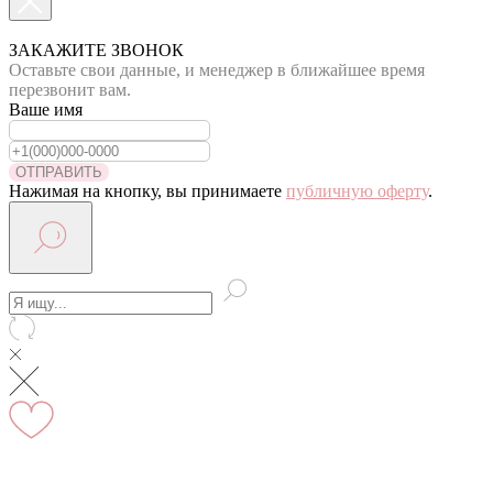
По Москве курьер в день оформления заказа
Вы на сайте Московского филиала
ЗАКАЖИТЕ ЗВОНОК
Оставьте свои данные, и менеджер в ближайшее время
-5% на первый заказ (товар на скидках не участвует в
перезвонит вам.
акции)
Ваше имя
Адрес: г.Москва, мкр Северное Чертаново 1А,
м.Чертановская.
ОТПРАВИТЬ
Нажимая на кнопку, вы принимаете
публичную оферту
.