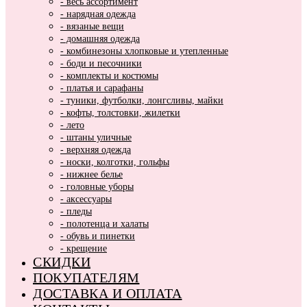
- весь ассортимент
- нарядная одежда
- вязаные вещи
- домашняя одежда
- комбинезоны хлопковые и утепленные
- боди и песочники
- комплекты и костюмы
- платья и сарафаны
- туники, футболки, лонгсливы, майки
- кофты, толстовки, жилетки
- лето
- штаны уличные
- верхняя одежда
- носки, колготки, гольфы
- нижнее белье
- головные уборы
- аксессуары
- пледы
- полотенца и халаты
- обувь и пинетки
- крещение
СКИДКИ
ПОКУПАТЕЛЯМ
ДОСТАВКА И ОПЛАТА