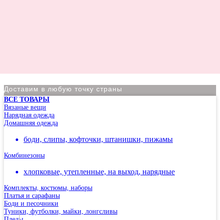
Доставим в любую точку страны
ВСЕ ТОВАРЫ
По Москве курьер в день оформления заказа
Вязаные вещи
Нарядная одежда
Вы на сайте Московского филиала
Домашняя одежда
-5% на первый заказ (товар на скидках не участвует в
боди, слипы, кофточки, штанишки, пижамы
акции)
Комбинезоны
Адрес: г.Москва, мкр Северное Чертаново 1А,
м.Чертановская.
хлопковые, утепленные, на выход, нарядные
Комплекты, костюмы, наборы
Платья и сарафаны
Боди и песочники
Туники, футболки, майки, лонгсливы
Пледы