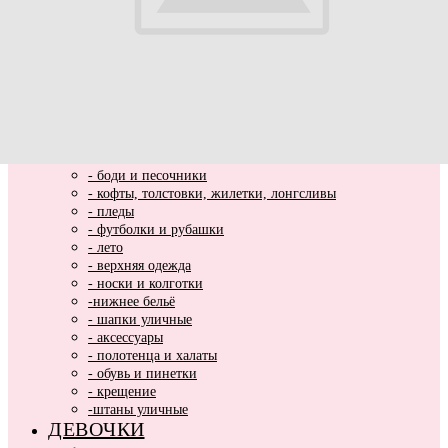
ВЫПИСКА
НОВИНКИ
МАЛЬЧИКИ
- весь ассортимент
- нарядная одежда
- вязаные вещи
- домашняя одежда
- комбинезоны хлопковые и утепленные
- комплекты и костюмы
- боди и песочники
- кофты, толстовки, жилетки, лонгсливы
- пледы
- футболки и рубашки
- лето
- верхняя одежда
- носки и колготки
-нижнее бельё
- шапки уличные
- аксессуары
- полотенца и халаты
- обувь и пинетки
- крещение
-штаны уличные
ДЕВОЧКИ