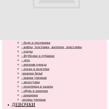
ВЫПИСКА
НОВИНКИ
МАЛЬЧИКИ
- весь ассортимент
- нарядная одежда
- вязаные вещи
- домашняя одежда
- комбинезоны хлопковые и утепленные
- комплекты и костюмы
- боди и песочники
- кофты, толстовки, жилетки, лонгсливы
- пледы
- футболки и рубашки
- лето
- верхняя одежда
- носки и колготки
-нижнее бельё
- шапки уличные
- аксессуары
- полотенца и халаты
- обувь и пинетки
- крещение
-штаны уличные
ДЕВОЧКИ