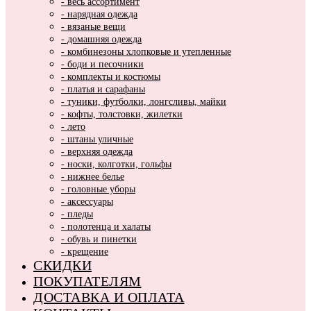
- весь ассортимент
- нарядная одежда
- вязаные вещи
- домашняя одежда
- комбинезоны хлопковые и утепленные
- боди и песочники
- комплекты и костюмы
- платья и сарафаны
- туники, футболки, лонгсливы, майки
- кофты, толстовки, жилетки
- лето
- штаны уличные
- верхняя одежда
- носки, колготки, гольфы
- нижнее белье
- головные уборы
- аксессуары
- пледы
- полотенца и халаты
- обувь и пинетки
- крещение
СКИДКИ
ПОКУПАТЕЛЯМ
ДОСТАВКА И ОПЛАТА