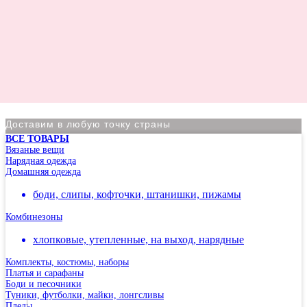
Доставим в любую точку страны
ВСЕ ТОВАРЫ
По Москве курьер в день оформления заказа
Вязаные вещи
Нарядная одежда
Вы на сайте Московского филиала
Домашняя одежда
-5% на первый заказ (товар на скидках не участвует в
боди, слипы, кофточки, штанишки, пижамы
акции)
Комбинезоны
Адрес: г.Москва, мкр Северное Чертаново 1А,
м.Чертановская.
хлопковые, утепленные, на выход, нарядные
Комплекты, костюмы, наборы
Платья и сарафаны
Боди и песочники
Туники, футболки, майки, лонгсливы
Пледы