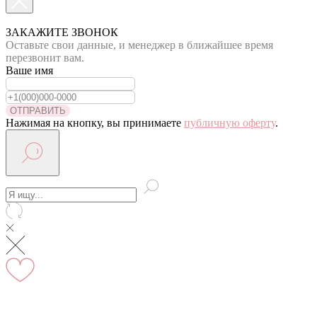
По Москве курьер в день оформления заказа
Вы на сайте Московского филиала
ЗАКАЖИТЕ ЗВОНОК
Оставьте свои данные, и менеджер в ближайшее время
-5% на первый заказ (товар на скидках не участвует в
перезвонит вам.
акции)
Ваше имя
Адрес: г.Москва, мкр Северное Чертаново 1А,
м.Чертановская.
ОТПРАВИТЬ
Нажимая на кнопку, вы принимаете
публичную оферту
.