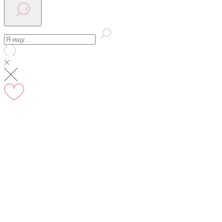
По Москве курьер в день оформления заказа
Вы на сайте Московского филиала
-5% на первый заказ (товар на скидках не участвует в
акции)
Адрес: г.Москва, мкр Северное Чертаново 1А,
м.Чертановская.