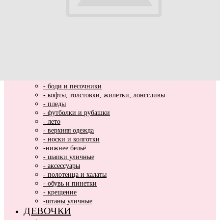
ВЫПИСКА
НОВИНКИ
МАЛЬЧИКИ
- весь ассортимент
- нарядная одежда
- вязаные вещи
- домашняя одежда
- комбинезоны хлопковые и утепленные
- комплекты и костюмы
- боди и песочники
- кофты, толстовки, жилетки, лонгсливы
- пледы
- футболки и рубашки
- лето
- верхняя одежда
- носки и колготки
-нижнее бельё
- шапки уличные
- аксессуары
- полотенца и халаты
- обувь и пинетки
- крещение
-штаны уличные
ДЕВОЧКИ