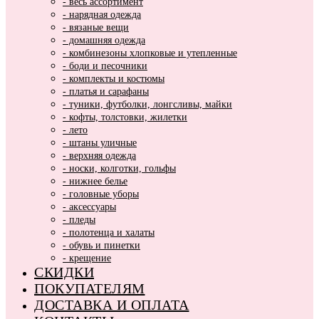
- весь ассортимент
- нарядная одежда
- вязаные вещи
- домашняя одежда
- комбинезоны хлопковые и утепленные
- боди и песочники
- комплекты и костюмы
- платья и сарафаны
- туники, футболки, лонгсливы, майки
- кофты, толстовки, жилетки
- лето
- штаны уличные
- верхняя одежда
- носки, колготки, гольфы
- нижнее белье
- головные уборы
- аксессуары
- пледы
- полотенца и халаты
- обувь и пинетки
- крещение
СКИДКИ
ПОКУПАТЕЛЯМ
ДОСТАВКА И ОПЛАТА