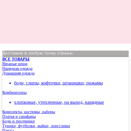
Доставим в любую точку страны
ВСЕ ТОВАРЫ
По Москве курьер в день оформления заказа
Вязаные вещи
Нарядная одежда
Вы на сайте Московского филиала
Домашняя одежда
-5% на первый заказ (товар на скидках не участвует в
боди, слипы, кофточки, штанишки, пижамы
акции)
Комбинезоны
Адрес: г.Москва, мкр Северное Чертаново 1А,
м.Чертановская.
хлопковые, утепленные, на выход, нарядные
Комплекты, костюмы, наборы
Платья и сарафаны
Боди и песочники
Туники, футболки, майки, лонгсливы
Пледы