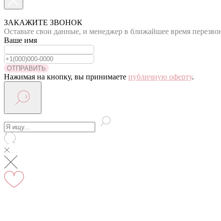
По Москве курьер в день оформления заказа
Вы на сайте Московского филиала
ЗАКАЖИТЕ ЗВОНОК
Оставьте свои данные, и менеджер в ближайшее время перезво
-5% на первый заказ (товар на скидках не участвует в акц
Ваше имя
Адрес: г.Москва, мкр Северное Чертаново 1А, м.Чертанов
ОТПРАВИТЬ
Нажимая на кнопку, вы принимаете
публичную оферту
.