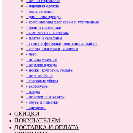
- весь ассортимент
- нарядная одежда
- вязаные вещи
- домашняя одежда
- комбинезоны хлопковые и утепленные
- боди и песочники
- комплекты и костюмы
- платья и сарафаны
- туники, футболки, лонгсливы, майки
- кофты, толстовки, жилетки
- лето
- штаны уличные
- верхняя одежда
- носки, колготки, гольфы
- нижнее белье
- головные уборы
- аксессуары
- пледы
- полотенца и халаты
- обувь и пинетки
- крещение
СКИДКИ
ПОКУПАТЕЛЯМ
ДОСТАВКА И ОПЛАТА