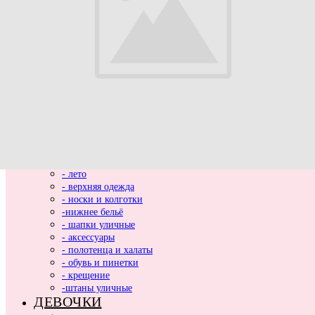
ВЫПИСКА
НОВИНКИ
МАЛЬЧИКИ
- весь ассортимент
- нарядная одежда
- вязаные вещи
- домашняя одежда
- комбинезоны хлопковые и утепленные
- комплекты и костюмы
- боди и песочники
- кофты, толстовки, жилетки, лонгсливы
- пледы
- футболки и рубашки
- лето
- верхняя одежда
- носки и колготки
-нижнее бельё
- шапки уличные
- аксессуары
- полотенца и халаты
- обувь и пинетки
- крещение
-штаны уличные
ДЕВОЧКИ