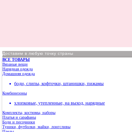
Доставим в любую точку страны
ВСЕ ТОВАРЫ
По Москве курьер в день оформления заказа
Вязаные вещи
Нарядная одежда
Вы на сайте Московского филиала
Домашняя одежда
-5% на первый заказ (товар на скидках не участвует в акц
боди, слипы, кофточки, штанишки, пижамы
Адрес: г.Москва, мкр Северное Чертаново 1А, м.Чертанов
Комбинезоны
хлопковые, утепленные, на выход, нарядные
Комплекты, костюмы, наборы
Платья и сарафаны
Боди и песочники
Туники, футболки, майки, лонгсливы
Пледы