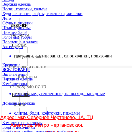
Верхняя одежда
Носки, колготки, гольфы
Худи, свитшоты, кофты, толстовки, жилетки
Лето
Обувь и пинетки
ДЕВОЧКИ
Штаны уличные
Нижнее бельё
МАЛЬЧИКИ
Головные уборы
Полотенца и халаты
СКИДКИ
Аксессуары
платочки, антицарапки, слюнявчики, повязочки
Покупателям
Крещение
Доставка и оплата
ВСЕ ТОВАРЫ
Вязаные вещи
Контакты
Нарядная одежда
Комбинезоны
+7 (985) 540-07-70
хлопковые, утепленные, на выход, нарядные
НОВИНКИ
Домашняя одежда
О НАС
слипы, боди, кофточки, пижамы
Адрес: мкр Северное Чертаново, 1А. ТЦ
Комплекты и костюмы
Авентура. Метро Чертановская.
Боди и песочники