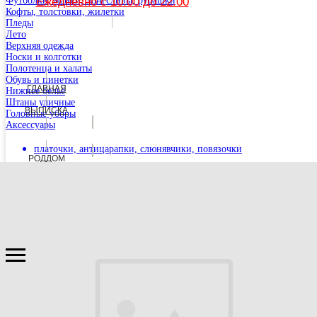
Футболки, майки, лонгсливы, рубашки
Ежедневно с 10.00 до 22.00
Кофты, толстовки, жилетки
Пледы
Лето
Верхняя одежда
Носки и колготки
Полотенца и халаты
Обувь и пинетки
ГЛАВНАЯ
Нижнее бельё
Штаны уличные
ВЫПИСКА
Головные уборы
Аксессуары
Перейти на сайт Хабаровского филиала
платочки, антицарапки, слюнявчики, повязочки
РОДДОМ
Крещение
ГЛАВНАЯ
РОДДОМ