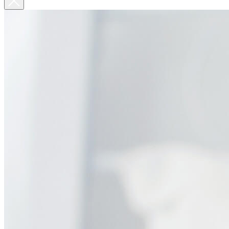
По Москве курьер в день оформления заказа
Вы на сайте Московского филиала
-5% на первый заказ (товар на скидках не участвует в
акции)
Адрес: г.Москва, мкр Северное Чертаново 1А,
м.Чертановская.