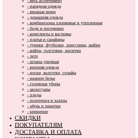
- весь ассортимент
- нарядная одежда
- вязаные вещи
- домашняя одежда
- комбинезоны хлопковые и утепленные
- боди и песочники
- комплекты и костюмы
- платья и сарафаны
- туники, футболки, лонгсливы, майки
- кофты, толстовки, жилетки
- лето
- штаны уличные
- верхняя одежда
- носки, колготки, гольфы
- нижнее белье
- головные уборы
- аксессуары
- пледы
- полотенца и халаты
- обувь и пинетки
- крещение
СКИДКИ
ПОКУПАТЕЛЯМ
ДОСТАВКА И ОПЛАТА