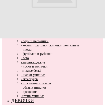
ВЫПИСКА
НОВИНКИ
МАЛЬЧИКИ
- весь ассортимент
- нарядная одежда
- вязаные вещи
- домашняя одежда
- комбинезоны хлопковые и утепленные
- комплекты и костюмы
- боди и песочники
- кофты, толстовки, жилетки, лонгсливы
- пледы
- футболки и рубашки
- лето
- верхняя одежда
- носки и колготки
-нижнее бельё
- шапки уличные
- аксессуары
- полотенца и халаты
- обувь и пинетки
- крещение
-штаны уличные
ДЕВОЧКИ