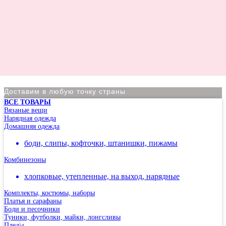
Доставим в любую точку страны
ВСЕ ТОВАРЫ
По Москве курьер в день оформления заказа
Вязаные вещи
Нарядная одежда
Вы на сайте Московского филиала
Домашняя одежда
-5% на первый заказ (товар на скидках не участвует в
боди, слипы, кофточки, штанишки, пижамы
акции)
Комбинезоны
Адрес: г.Москва, мкр Северное Чертаново 1А,
м.Чертановская.
хлопковые, утепленные, на выход, нарядные
Комплекты, костюмы, наборы
Платья и сарафаны
Боди и песочники
Туники, футболки, майки, лонгсливы
Пледы