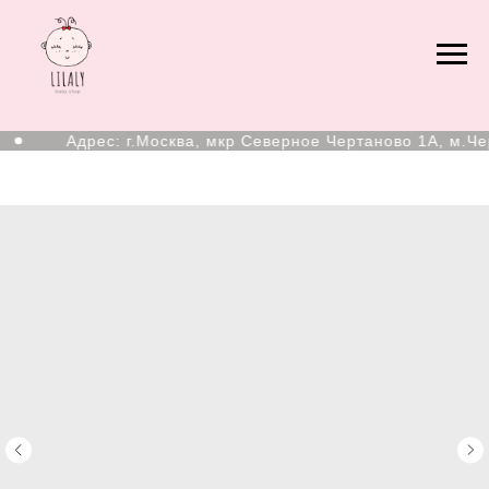
Адрес: г.Москва, мкр Северное Чертаново 1А, м.Чер