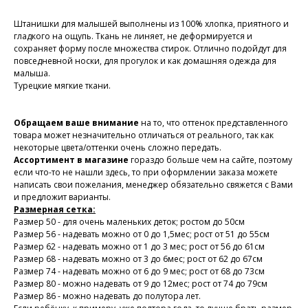
Штанишки для малышей выполнены из 100% хлопка, приятного и
гладкого на ощупь. Ткань не линяет, не деформируется и
сохраняет форму после множества стирок. Отлично подойдут для
повседневной носки, для прогулок и как домашняя одежда для
малыша.
Турецкие мягкие ткани.
Обращаем ваше внимание
на то, что оттенок представленного
товара может незначительно отличаться от реального, так как
некоторые цвета/оттенки очень сложно передать.
Ассортимент в магазине
гораздо больше чем на сайте, поэтому
если что-то не нашли здесь, то при оформлении заказа можете
написать свои пожелания, менеджер обязательно свяжется с Вами
и предложит варианты.
Размерная сетка:
Размер 50 - для очень маленьких деток; ростом до 50см
Размер 56 - надевать можно от 0 до 1,5мес; рост от 51 до 55см
Размер 62 - надевать можно от 1 до 3 мес; рост от 56 до 61см
Размер 68 - надевать можно от 3 до 6мес; рост от 62 до 67см
Размер 74 - надевать можно от 6 до 9 мес; рост от 68 до 73см
Размер 80 - можно надевать от 9 до 12мес; рост от 74 до 79см
Размер 86 - можно надевать до полутора лет.