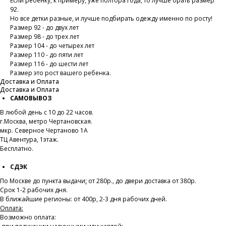
Если ребёнку, к примеру, уже полтора года, то лучше брать размер
92.
Но все детки разные, и лучше подбирать одежду именно по росту!
Размер 92 - до двух лет
Размер 98 - до трех лет
Размер 104 - до четырех лет
Размер 110 - до пяти лет
Размер 116 - до шести лет
Размер это рост вашего ребенка.
Доставка и Оплата
Доставка и Оплата
САМОВЫВОЗ
В любой день с 10 до 22 часов.
г.Москва, метро Чертановская.
мкр. Северное Чертаново 1А
ТЦ Авентура, 1этаж.
Бесплатно.
СДЭК
По Москве до пункта выдачи
:
от 280р., до двери доставка от 380р.
Срок 1-2 рабочих дня.
В ближайшие регионы: от 400р, 2-3 дня рабочих дней.
Оплата:
Возможно оплата: