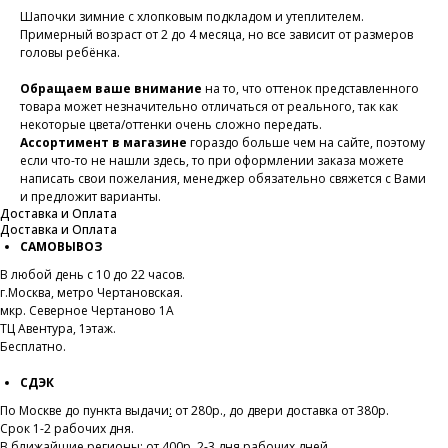
Шапочки зимние с хлопковым подкладом и утеплителем.
Примерный возраст от 2 до 4 месяца, но все зависит от размеров
головы ребёнка.
Обращаем ваше внимание
на то, что оттенок представленного
товара может незначительно отличаться от реального, так как
некоторые цвета/оттенки очень сложно передать.
Ассортимент в магазине
гораздо больше чем на сайте, поэтому
если что-то не нашли здесь, то при оформлении заказа можете
написать свои пожелания, менеджер обязательно свяжется с Вами
и предложит варианты.
Доставка и Оплата
Доставка и Оплата
САМОВЫВОЗ
В любой день с 10 до 22 часов.
г.Москва, метро Чертановская.
мкр. Северное Чертаново 1А
ТЦ Авентура, 1этаж.
Бесплатно.
СДЭК
По Москве до пункта выдачи
:
от 280р., до двери доставка от 380р.
Срок 1-2 рабочих дня.
В ближайшие регионы: от 400р, 2-3 дня рабочих дней.