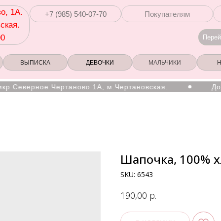
о, 1А.
+7 (985) 540-07-70
Покупателям
ская.
00
Перей
ВЫПИСКА
ДЕВОЧКИ
МАЛЬЧИКИ
 Северное Чертаново 1А, м.Чертановская.
Достав
Шапочка, 100% х
SKU:
6543
р.
190,00