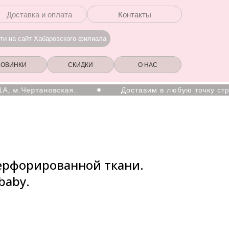
Доставка и оплата
Контакты
ти на сайт Хабаровского филиала
НОВИНКИ
СКИДКИ
О НАС
.Чертановская.
Доставим в любую точку страны
ерфорированной ткани.
baby.