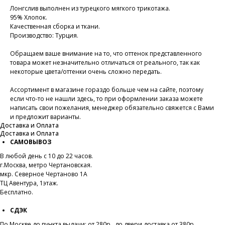
Лонгслив выполнен из турецкого мягкого трикотажа.
95% Хлопок.
Качественная сборка и ткани.
Производство: Турция.
Обращаем ваше внимание на то, что оттенок представленного
товара может незначительно отличаться от реального, так как
некоторые цвета/оттенки очень сложно передать.
Ассортимент в магазине гораздо больше чем на сайте, поэтому
если что-то не нашли здесь, то при оформлении заказа можете
написать свои пожелания, менеджер обязательно свяжется с Вами
и предложит варианты.
Доставка и Оплата
Доставка и Оплата
САМОВЫВОЗ
В любой день с 10 до 22 часов.
г.Москва, метро Чертановская.
мкр. Северное Чертаново 1А
ТЦ Авентура, 1этаж.
Бесплатно.
СДЭК
По Москве до пункта выдачи
:
от 280р., до двери доставка от 380р.