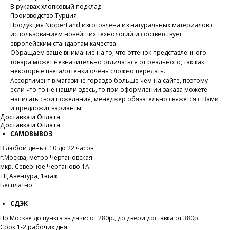
В рукавах хлопковый подклад.
Производство Турция.
Продукция NipperLand изготовлена из натуральных материалов с
использованием новейших технологий и соответствует
европейским стандартам качества.
Обращаем ваше внимание на то, что оттенок представленного
товара может незначительно отличаться от реального, так как
некоторые цвета/оттенки очень сложно передать.
Ассортимент в магазине гораздо больше чем на сайте, поэтому
если что-то не нашли здесь, то при оформлении заказа можете
написать свои пожелания, менеджер обязательно свяжется с Вами
и предложит варианты.
Доставка и Оплата
Доставка и Оплата
САМОВЫВОЗ
В любой день с 10 до 22 часов.
г.Москва, метро Чертановская.
мкр. Северное Чертаново 1А
ТЦ Авентура, 1этаж.
Бесплатно.
СДЭК
По Москве до пункта выдачи
:
от 280р., до двери доставка от 380р.
Срок 1-2 рабочих дня.