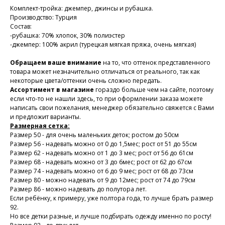
Комплект-тройка: джемпер, джинсы и рубашка.
Производство: Турция
Состав:
-рубашка: 70% хлопок, 30% полиэстер
-джемпер: 100% акрил (турецкая мягкая пряжа, очень мягкая)
Обращаем ваше внимание
на то, что оттенок представленного
товара может незначительно отличаться от реального, так как
некоторые цвета/оттенки очень сложно передать.
Ассортимент в магазине
гораздо больше чем на сайте, поэтому
если что-то не нашли здесь, то при оформлении заказа можете
написать свои пожелания, менеджер обязательно свяжется с Вами
и предложит варианты.
Размерная сетка:
Размер 50 - для очень маленьких деток; ростом до 50см
Размер 56 - надевать можно от 0 до 1,5мес; рост от 51 до 55см
Размер 62 - надевать можно от 1 до 3 мес; рост от 56 до 61см
Размер 68 - надевать можно от 3 до 6мес; рост от 62 до 67см
Размер 74 - надевать можно от 6 до 9 мес; рост от 68 до 73см
Размер 80 - можно надевать от 9 до 12мес; рост от 74 до 79см
Размер 86 - можно надевать до полутора лет.
Если ребёнку, к примеру, уже полтора года, то лучше брать размер
92.
Но все детки разные, и лучше подбирать одежду именно по росту!