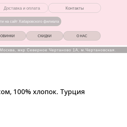
Доставка и оплата
Контакты
ти на сайт Хабаровского филиала
НОВИНКИ
СКИДКИ
О НАС
ква, мкр Северное Чертаново 1А, м.Чертановская.
сом, 100% хлопок. Турция