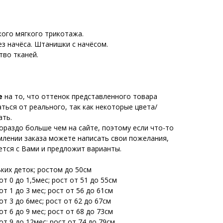
кого мягкого трикотажа.
з начёса. Штанишки с начёсом.
тво тканей.
е
на то, что оттенок представленного товара
ься от реального, так как некоторые цвета/
ать.
ораздо больше чем на сайте, поэтому если что-то
млении заказа можете написать свои пожелания,
тся с Вами и предложит варианты.
ьких деток; ростом до 50см
т 0 до 1,5мес; рост от 51 до 55см
т 1 до 3 мес; рост от 56 до 61см
т 3 до 6мес; рост от 62 до 67см
т 6 до 9 мес; рост от 68 до 73см
т 9 до 12мес; рост от 74 до 79см