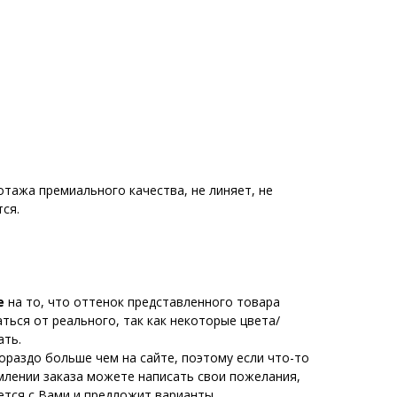
тажа премиального качества, не линяет, не
ся.
е
на то, что оттенок представленного товара
ься от реального, так как некоторые цвета/
ать.
ораздо больше чем на сайте, поэтому если что-то
млении заказа можете написать свои пожелания,
тся с Вами и предложит варианты.