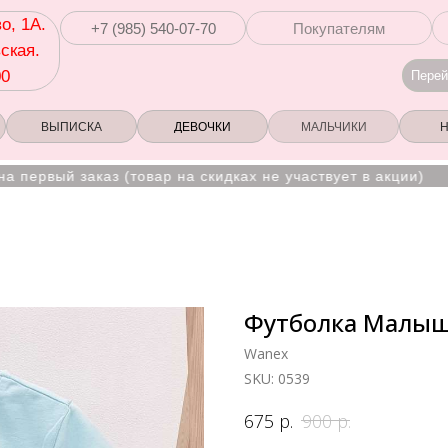
о, 1А.
+7 (985) 540-07-70
Покупателям
ская.
00
Перей
ВЫПИСКА
ДЕВОЧКИ
МАЛЬЧИКИ
ый заказ (товар на скидках не участвует в акции)
Футболка Малыш
Wanex
SKU:
0539
р.
р.
675
900