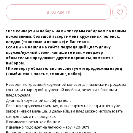
В КОРЗИНУ
! Все конверты и наборы на выписку мы собираем по Вашим
пожеланиям: большой ассортимент кружевных пеленок,
пледов (тканевые и вязаные) и бантиков.
Если Вы не нашли на сайте подходящий цвет/длину
кружев/нужный сезон, напишите нам, менеджер
обязательно предложит другие варианты, поможет с
выбором.
! К конверту обязательно посоветуем и предложим наряд
(комбинезон, платье, смокинг, набор).
Невероятно красивый кружевной конверт для выписки из роддома
состоит из нарядной кружевной пелёнки, резинки с бантом и
пледа/одеяла.
Длинный кружевной шлейф до пола.
Пеленка с кружевом съемная, она кладется на плед и в него уже
заворачивают малыша. В дальнейшем плед можно использовать
как дома так и на прогулках.
В комплекте резинка с бантом.
Идеально подойдёт на летнюю жару (+20+30°).
Возможны в разных цветовых вариантах и сезонах.