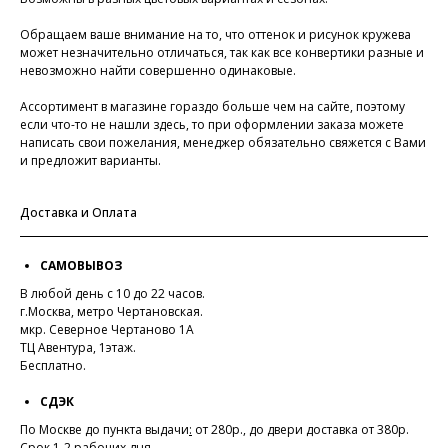
Обращаем ваше внимание на то, что оттенок и рисунок кружева
может незначительно отличаться, так как все конвертики разные и
невозможно найти совершенно одинаковые.
Ассортимент в магазине гораздо больше чем на сайте, поэтому
если что-то не нашли здесь, то при оформлении заказа можете
написать свои пожелания, менеджер обязательно свяжется с Вами
и предложит варианты.
Доставка и Оплата
САМОВЫВОЗ
В любой день с 10 до 22 часов.
г.Москва, метро Чертановская.
мкр. Северное Чертаново 1А
ТЦ Авентура, 1этаж.
Бесплатно.
СДЭК
По Москве до пункта выдачи
:
от 280р., до двери доставка от 380р.
Срок 1-2 рабочих дня.