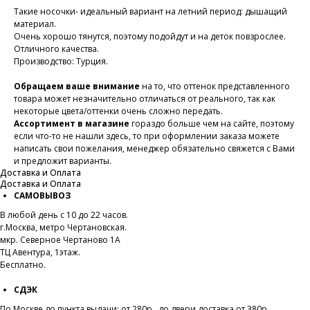
Такие носочки- идеальный вариант на летний период: дышащий
материал.
Очень хорошо тянутся, поэтому подойдут и на деток повзрослее.
Отличного качества.
Производство: Турция.
Обращаем ваше внимание
на то, что оттенок представленного
товара может незначительно отличаться от реального, так как
некоторые цвета/оттенки очень сложно передать.
Ассортимент в магазине
гораздо больше чем на сайте, поэтому
если что-то не нашли здесь, то при оформлении заказа можете
написать свои пожелания, менеджер обязательно свяжется с Вами
и предложит варианты.
Доставка и Оплата
Доставка и Оплата
САМОВЫВОЗ
В любой день с 10 до 22 часов.
г.Москва, метро Чертановская.
мкр. Северное Чертаново 1А
ТЦ Авентура, 1этаж.
Бесплатно.
СДЭК
По Москве до пункта выдачи
:
от 280р., до двери доставка от 380р.