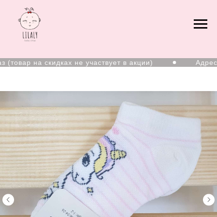
товар на скидках не участвует в акции)
Адрес: г