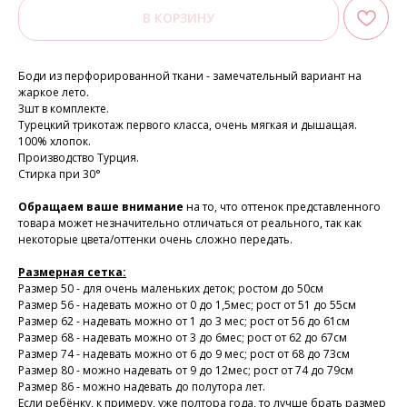
В КОРЗИНУ
Боди из перфорированной ткани - замечательный вариант на
жаркое лето.
3шт в комплекте.
Турецкий трикотаж первого класса, очень мягкая и дышащая.
100% хлопок.
Производство Турция.
Стирка при 30°
Обращаем ваше внимание
на то, что оттенок представленного
товара может незначительно отличаться от реального, так как
некоторые цвета/оттенки очень сложно передать.
Размерная сетка:
Размер 50 - для очень маленьких деток; ростом до 50см
Размер 56 - надевать можно от 0 до 1,5мес; рост от 51 до 55см
Размер 62 - надевать можно от 1 до 3 мес; рост от 56 до 61см
Размер 68 - надевать можно от 3 до 6мес; рост от 62 до 67см
Размер 74 - надевать можно от 6 до 9 мес; рост от 68 до 73см
Размер 80 - можно надевать от 9 до 12мес; рост от 74 до 79см
Размер 86 - можно надевать до полутора лет.
Если ребёнку, к примеру, уже полтора года, то лучше брать размер