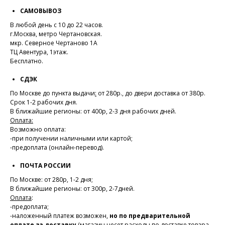
САМОВЫВОЗ
В любой день с 10 до 22 часов.
г.Москва, метро Чертановская.
мкр. Северное Чертаново 1А
ТЦ Авентура, 1этаж.
Бесплатно.
СДЭК
По Москве до пункта выдачи
:
от 280р., до двери доставка от 380р.
Срок 1-2 рабочих дня.
В ближайшие регионы: от 400р, 2-3 дня рабочих дней.
Оплата:
Возможно оплата:
-при получении наличными или картой;
-предоплата (онлайн-перевод).
ПОЧТА РОССИИ
По Москве: от 280р, 1-2 дня;
В ближайшие регионы: от 300р, 2-7дней.
Оплата
:
-предоплата;
-наложенный платеж возможен,
но по предварительной
оплате за доставку
(магазин несет расходы по доставке товара