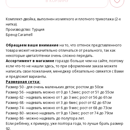
В КОРЗИНУ
Комплект-двойка, выполнен из мягкого и плотного трикотажа (2-х
нитка).
Производство: Турция
Бренд Caramell
Обращаем ваше внимание
на то, что оттенок представленного
товара может незначительно отличаться от реального, так как
некоторые цвета/оттенки очень сложно передать.
Ассортимент в магазине
гораздо больше чем на сайте, поэтому
если что-то не нашли здесь, то при оформлении заказа можете
написать свои пожелания, менеджер обязательно свяжется с Вами
и предложит варианты.
Размерная сетка:
Размер 50 - для очень маленьких деток; ростом до 50см
Размер 56 - надевать можно от 0 до 1,5мес; рост от 51 до 55см
Размер 62 - надевать можно от 1 до 3 мес; рост от 56 до 61см
Размер 68 - надевать можно от 3 до 6мес; рост от 62 до 67см
Размер 74 - надевать можно от 6 до 9 мес; рост от 68 до 73см
Размер 80 - можно надевать от 9 до 12мес; рост от 74 до 79см
Размер 86 - можно надевать до полутора лет.
Если ребёнку, к примеру, уже полтора года, то лучше брать размер
92.