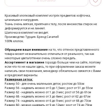
В КОРЗИНУ
Красивый хлопковый комплект из трёх предметов: кофточка,
штанишки и нагрудник.
Ткань очень мягкая, приятная к телу, после множества стирок не
деформируется и не линяет.
Шапочка в комплект не входит.
Производство Турция. Бренд Caramell
100% хлопок.
Обращаем ваше внимание
на то, что оттенок представленного
товара может незначительно отличаться от реального, так как
некоторые цвета/оттенки очень сложно передать.
Ассортимент в магазине
гораздо больше чем на сайте, поэтому
если что-то не нашли здесь, то при оформлении заказа можете
написать свои пожелания, менеджер обязательно свяжется с Вами
и предложит варианты.
Размерная сетка:
Размер 50 - для очень маленьких деток; ростом до 50см
Размер 56 - надевать можно от 0 до 1,5мес; рост от 51 до 55см
Размер 62 - надевать можно от 1 до 3 мес; рост от 56 до 61см
Размер 68 - надевать можно от 3 до 6мес; рост от 62 до 67см
Размер 74 - надевать можно от 6 до 9 мес; рост от 68 до 73см
Размер 80 - можно надевать от 9 до 12мес; рост от 74 до 79см