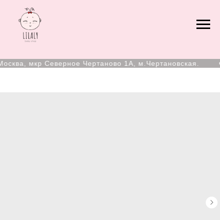
осква, мкр Северное Чертаново 1А, м.Чертановская.