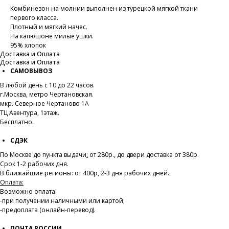
Комбинезон на молнии выполнен из турецкой мягкой ткани
первого класса.
Плотный и мягкий начес.
На капюшоне милые ушки.
95% хлопок
Доставка и Оплата
Доставка и Оплата
САМОВЫВОЗ
В любой день с 10 до 22 часов.
г.Москва, метро Чертановская.
мкр. Северное Чертаново 1А
ТЦ Авентура, 1этаж.
Бесплатно.
СДЭК
По Москве до пункта выдачи
:
от 280р., до двери доставка от 380р.
Срок 1-2 рабочих дня.
В ближайшие регионы: от 400р, 2-3 дня рабочих дней.
Оплата:
Возможно оплата:
-при получении наличными или картой;
-предоплата (онлайн-перевод).
ПОЧТА РОССИИ