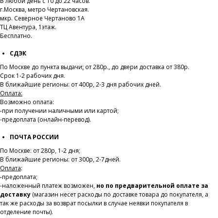
В любой день с 10 до 22 часов.
г.Москва, метро Чертановская.
мкр. Северное Чертаново 1А
ТЦ Авентура, 1этаж.
Бесплатно.
СДЭК
По Москве до пункта выдачи
:
от 280р., до двери доставка от 380р.
Срок 1-2 рабочих дня.
В ближайшие регионы: от 400р, 2-3 дня рабочих дней.
Оплата:
Возможно оплата:
-при получении наличными или картой;
-предоплата (онлайн-перевод).
ПОЧТА РОССИИ
По Москве: от 280р, 1-2 дня;
В ближайшие регионы: от 300р, 2-7дней.
Оплата
:
-предоплата;
-наложенный платеж возможен,
но по предварительной оплате за
доставку
(магазин несет расходы по доставке товара до покупателя, а
так же расходы за возврат посылки в случае неявки покупателя в
отделение почты).