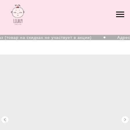
 (товар на скидках не участвует в акции)
Адрес: