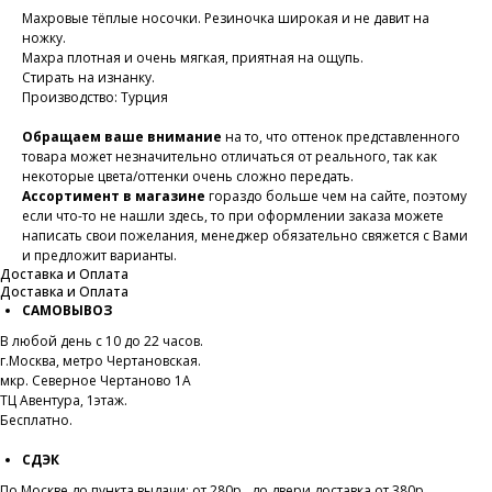
Махровые тёплые носочки. Резиночка широкая и не давит на
ножку.
Махра плотная и очень мягкая, приятная на ощупь.
Стирать на изнанку.
Производство: Турция
Обращаем ваше внимание
на то, что оттенок представленного
товара может незначительно отличаться от реального, так как
некоторые цвета/оттенки очень сложно передать.
Ассортимент в магазине
гораздо больше чем на сайте, поэтому
если что-то не нашли здесь, то при оформлении заказа можете
написать свои пожелания, менеджер обязательно свяжется с Вами
и предложит варианты.
Доставка и Оплата
Доставка и Оплата
САМОВЫВОЗ
В любой день с 10 до 22 часов.
г.Москва, метро Чертановская.
мкр. Северное Чертаново 1А
ТЦ Авентура, 1этаж.
Бесплатно.
СДЭК
По Москве до пункта выдачи
:
от 280р., до двери доставка от 380р.