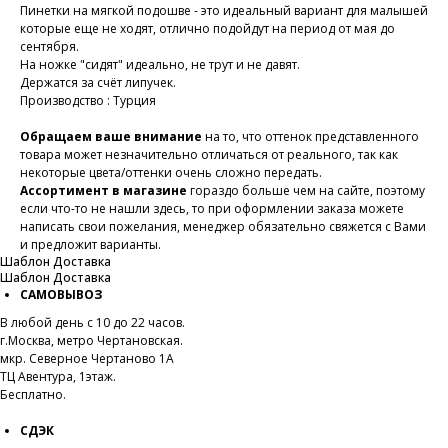
Пинетки на мягкой подошве - это идеальный вариант для малышей
которые еще не ходят, отлично подойдут на период от мая до
сентября.
На ножке "сидят" идеально, не трут и не давят.
Держатся за счёт липучек.
Производство : Турция
Обращаем ваше внимание
на то, что оттенок представленного
товара может незначительно отличаться от реального, так как
некоторые цвета/оттенки очень сложно передать.
Ассортимент в магазине
гораздо больше чем на сайте, поэтому
если что-то не нашли здесь, то при оформлении заказа можете
написать свои пожелания, менеджер обязательно свяжется с Вами
и предложит варианты.
Шаблон Доставка
Шаблон Доставка
САМОВЫВОЗ
В любой день с 10 до 22 часов.
г.Москва, метро Чертановская.
мкр. Северное Чертаново 1А
ТЦ Авентура, 1этаж.
Бесплатно.
СДЭК