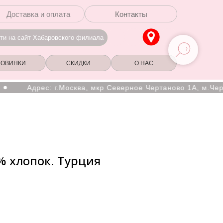
Доставка и оплата
Контакты
ти на сайт Хабаровского филиала
НОВИНКИ
СКИДКИ
О НАС
рес: г.Москва, мкр Северное Чертаново 1А, м.Чертановская
% хлопок. Турция