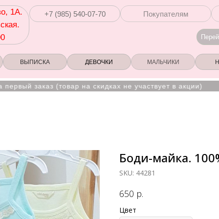
о, 1А.
+7 (985) 540-07-70
Покупателям
ская.
00
Перей
ВЫПИСКА
ДЕВОЧКИ
МАЛЬЧИКИ
аказ (товар на скидках не участвует в акции)
Ад
Боди-майка. 100
SKU:
44281
р.
650
Цвет