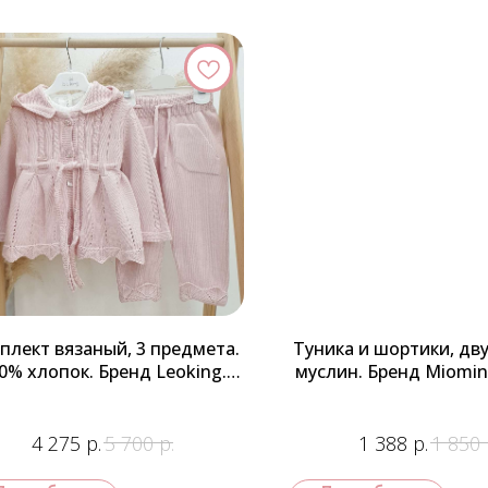
плект вязаный, 3 предмета.
Туника и шортики, дв
0% хлопок. Бренд Leoking.
муслин. Бренд Miomin
Турция
р.
р.
р.
4 275
5 700
1 388
1 850