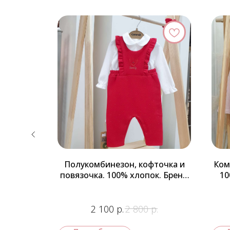
едметов,
Полукомбинезон, кофточка и
Ком
повязочка. 100% хлопок. Бренд
10
Caramell. Турция
р.
р.
2 100
2 800