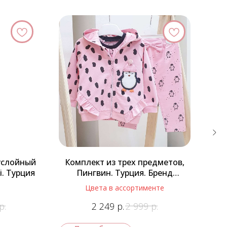
услойный
Комплект из трех предметов,
Ф
i. Турция
Пингвин. Турция. Бренд
Caramell.
Цвета в ассортименте
р.
р.
р.
2 249
2 999