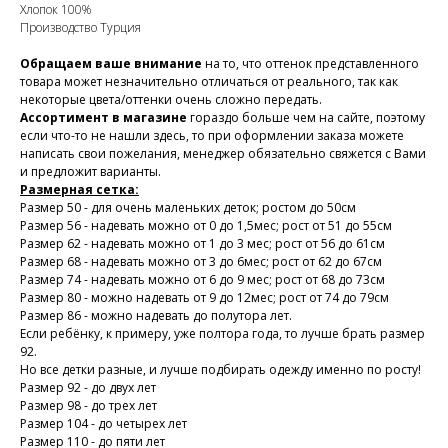
Хлопок 100%
Производство Турция
Обращаем ваше внимание
на то, что оттенок представленного
товара может незначительно отличаться от реального, так как
некоторые цвета/оттенки очень сложно передать.
Ассортимент в магазине
гораздо больше чем на сайте, поэтому
если что-то не нашли здесь, то при оформлении заказа можете
написать свои пожелания, менеджер обязательно свяжется с Вами
и предложит варианты.
Размерная сетка:
Размер 50 - для очень маленьких деток; ростом до 50см
Размер 56 - надевать можно от 0 до 1,5мес; рост от 51 до 55см
Размер 62 - надевать можно от 1 до 3 мес; рост от 56 до 61см
Размер 68 - надевать можно от 3 до 6мес; рост от 62 до 67см
Размер 74 - надевать можно от 6 до 9 мес; рост от 68 до 73см
Размер 80 - можно надевать от 9 до 12мес; рост от 74 до 79см
Размер 86 - можно надевать до полутора лет.
Если ребёнку, к примеру, уже полтора года, то лучше брать размер
92.
Но все детки разные, и лучше подбирать одежду именно по росту!
Размер 92 - до двух лет
Размер 98 - до трех лет
Размер 104 - до четырех лет
Размер 110 - до пяти лет