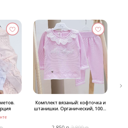
метов.
Комплект вязаный: кофточка и
урция
штанишки. Органический, 100%
хлопок. Турция, бренд LeoKing
енте
р.
р.
р.
2 850
3 800