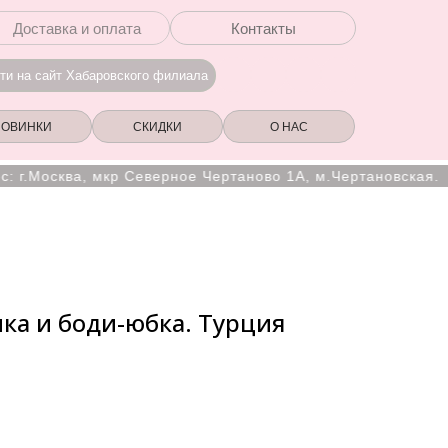
Доставка и оплата
Контакты
ти на сайт Хабаровского филиала
НОВИНКИ
СКИДКИ
О НАС
сква, мкр Северное Чертаново 1А, м.Чертановская.
ка и боди-юбка. Турция