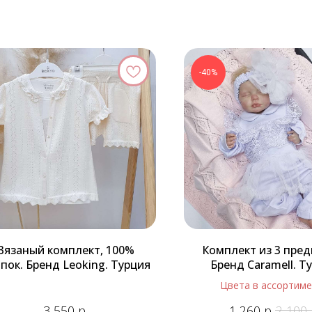
-40%
Вязаный комплект, 100%
Комплект из 3 пред
пок. Бренд Leoking. Турция
Бренд Caramell. Т
Цвета в ассортим
р.
р.
3 550
1 260
2 100