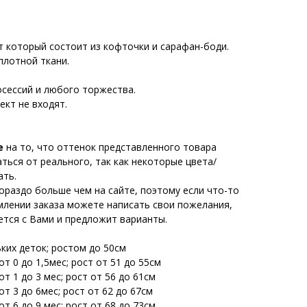
т который состоит из кофточки и сарафан-боди.
плотной ткани.
сессий и любого торжества.
ект не входят.
е
на то, что оттенок представленного товара
ься от реального, так как некоторые цвета/
ать.
ораздо больше чем на сайте, поэтому если что-то
млении заказа можете написать свои пожелания,
тся с Вами и предложит варианты.
ьких деток; ростом до 50см
т 0 до 1,5мес; рост от 51 до 55см
т 1 до 3 мес; рост от 56 до 61см
т 3 до 6мес; рост от 62 до 67см
т 6 до 9 мес; рост от 68 до 73см