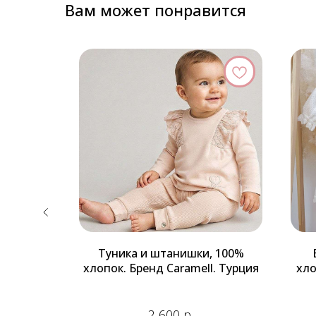
Вам может понравится
услойный
Туника и штанишки, 100%
. Турция
хлопок. Бренд Caramell. Турция
хло
р.
р.
2 600