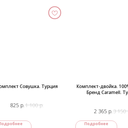
омплект Совушка. Турция
Комплект-двойка. 100
Бренд Caramell. Т
р.
р.
825
1 100
р.
2 365
3 150
Подробнее
Подробнее