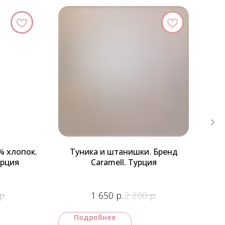
% хлопок.
Туника и штанишки. Бренд
урция
Caramell. Турция
о
р.
р.
р.
1 650
2 200
Подробнее