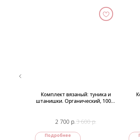
фточка и
Комплект вязаный: туника и
К
ий, 100%
штанишки. Органический, 100%
 LeoKing
хлопок. Турция, бренд LeoKing
р.
р.
р.
2 700
3 600
Подробнее