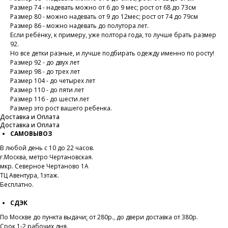
Размер 74 - надевать можно от 6 до 9 мес; рост от 68 до 73см
Размер 80 - можно надевать от 9 до 12мес; рост от 74 до 79см
Размер 86 - можно надевать до полутора лет.
Если ребёнку, к примеру, уже полтора года, то лучше брать размер
92.
Но все детки разные, и лучше подбирать одежду именно по росту!
Размер 92 - до двух лет
Размер 98 - до трех лет
Размер 104 - до четырех лет
Размер 110 - до пяти лет
Размер 116 - до шести лет
Размер это рост вашего ребенка.
Доставка и Оплата
Доставка и Оплата
САМОВЫВОЗ
В любой день с 10 до 22 часов.
г.Москва, метро Чертановская.
мкр. Северное Чертаново 1А
ТЦ Авентура, 1этаж.
Бесплатно.
СДЭК
По Москве до пункта выдачи
:
от 280р., до двери доставка от 380р.
Срок 1-2 рабочих дня.