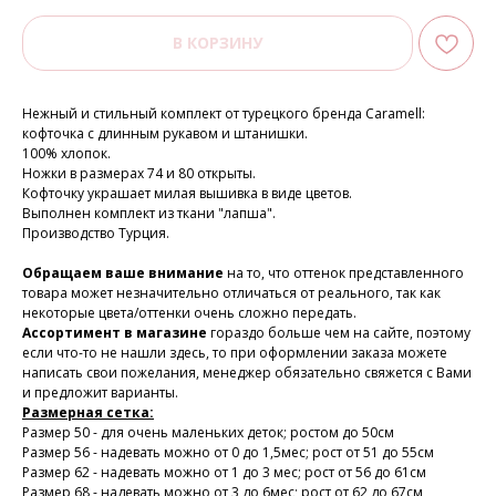
В КОРЗИНУ
Нежный и стильный комплект от турецкого бренда Caramell:
кофточка с длинным рукавом и штанишки.
100% хлопок.
Ножки в размерах 74 и 80 открыты.
Кофточку украшает милая вышивка в виде цветов.
Выполнен комплект из ткани "лапша".
Производство Турция.
Обращаем ваше внимание
на то, что оттенок представленного
товара может незначительно отличаться от реального, так как
некоторые цвета/оттенки очень сложно передать.
Ассортимент в магазине
гораздо больше чем на сайте, поэтому
если что-то не нашли здесь, то при оформлении заказа можете
написать свои пожелания, менеджер обязательно свяжется с Вами
и предложит варианты.
Размерная сетка:
Размер 50 - для очень маленьких деток; ростом до 50см
Размер 56 - надевать можно от 0 до 1,5мес; рост от 51 до 55см
Размер 62 - надевать можно от 1 до 3 мес; рост от 56 до 61см
Размер 68 - надевать можно от 3 до 6мес; рост от 62 до 67см