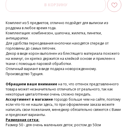
В КОРЗИНУ
Комплект из 5 предметов, отлично подойдет для выписки из
роддома в любое время года.
Комплектация: комбинезон, шапочка, жилетка, пинетки,
антицарапки.
Для удобства переодевания кнопочки находятся спереди от
горловины до самых пяточек.
Декор в виде корон выполнен из блестящего материала похожего
на жемчуг, он крепко держится на клейкой основе и приклеен к
ткани с помощью паровой обработки.
Отличный вариант в виде подарка новорожденному.
Производство Турция.
Обращаем ваше внимание
на то, что оттенок представленного
товара может незначительно отличаться от реального, так как
некоторые цвета/оттенки очень сложно передать.
Ассортимент в магазине
гораздо больше чем на сайте, поэтому
если что-то не нашли здесь, то при оформлении заказа можете
написать свои пожелания, менеджер обязательно свяжется с Вами
и предложит варианты.
Размерная сетка:
Размер 50 - для очень маленьких деток; ростом до 50см