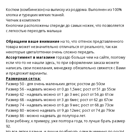
Костюм (комбинезон) на выписку из роддома. Выполнен из 100%
хлопка и турецких мягких тканей.
Чепчик в комплекте
Кнопочки расположены спереди до самых ножек, что позволяется
с легкостью переодеть малыша
Обращаем ваше внимание
на то, что оттенок представленного
товара может незначительно отличаться от реального, так как
некоторые цвета/оттенки очень сложно передать.
Ассортимент в магазине
гораздо больше чем на сайте, поэтому
если что-то не нашли здесь, то при оформлении заказа можете
написать свои пожелания, менеджер обязательно свяжется с Вами
и предложит варианты.
Размерная сетка:
Размер 50 - для очень маленьких деток; ростом до 50см
Размер 56 - надевать можно от 0 до 1,5мес; рост от 51 до 55см
Размер 62 - надевать можно от 1 до 3 мес; рост от 56 до 61см
Размер 68 - надевать можно от 3 до 6мес; рост от 62 до 67см
Размер 74 - надевать можно от 6 до 9 мес; рост от 68 до 73см
Размер 80 - можно надевать от 9 до 12мес; рост от 74 до 79см
Размер 86 - можно надевать до полутора лет.
Если ребёнку, к примеру, уже полтора года, то лучше брать размер
92.
Но все детки разные, и лучше подбирать одежду именно по росту!