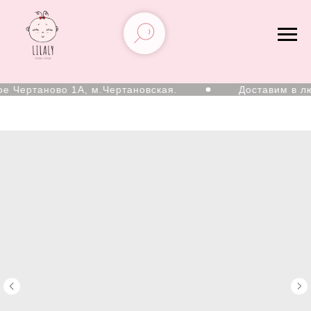
е Чертаново 1А, м.Чертановская.
Доставим в лю