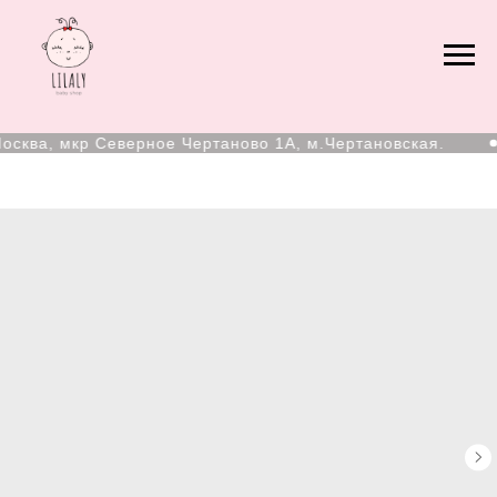
сква, мкр Северное Чертаново 1А, м.Чертановская.