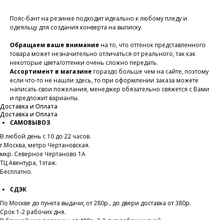
Пояс-бант на резинке подходит идеально к любому пледу и
одеяльцу для создания конверта на выписку.
Обращаем ваше внимание
на то, что оттенок представленного
товара может незначительно отличаться от реального, так как
некоторые цвета/оттенки очень сложно передать.
Ассортимент в магазине
гораздо больше чем на сайте, поэтому
если что-то не нашли здесь, то при оформлении заказа можете
написать свои пожелания, менеджер обязательно свяжется с Вами
и предложит варианты.
Доставка и Оплата
Доставка и Оплата
САМОВЫВОЗ
В любой день с 10 до 22 часов.
г.Москва, метро Чертановская.
мкр. Северное Чертаново 1А
ТЦ Авентура, 1этаж.
Бесплатно.
СДЭК
По Москве до пункта выдачи
:
от 280р., до двери доставка от 380р.
Срок 1-2 рабочих дня.