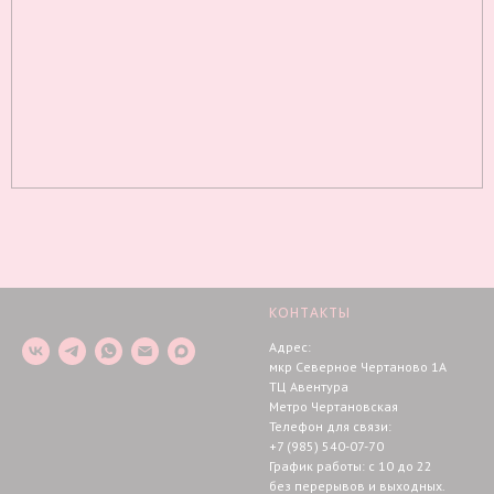
КОНТАКТЫ
Адрес:
мкр Северное Чертаново 1А
ТЦ Авентура
Метро Чертановская
Телефон для связи:
+7 (985) 540-07-70
График работы: с 10 до 22
без перерывов и выходных.