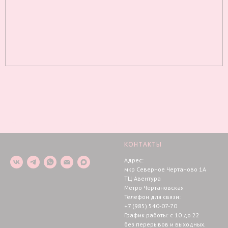
Чепчики и шапочки для малышей
КОНТАКТЫ
Адрес:
мкр Северное Чертаново 1А
ТЦ Авентура
Метро Чертановская
Телефон для связи:
+7 (985) 540-07-70
График работы: с 10 до 22
без перерывов и выходных.